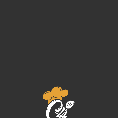
werd zelfs als een van hen behandeld toen ik
hun dienst aannam.
Lorry Melon