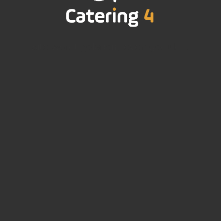
Site wordt geladen, even geduld...
Chocomelk
€
0,00
ADD TO CART